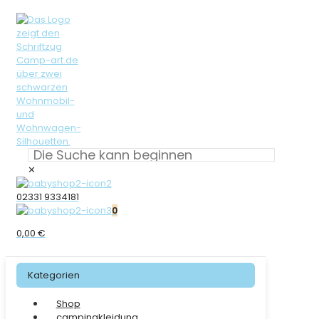
✕
02331 9334181
0
0,00 €
Kategorien
Shop
campingkleidung