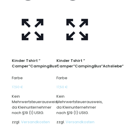
werden
werden
Kinder Tshirt “
Kinder Tshirt “
Camper“CampingBus“
Camper“CampingBus“Achsliebe“
Farbe
Farbe
17,50
€
17,50
€
Kein
Kein
Mehrwertsteuerausweis,
Mehrwertsteuerausweis,
da Kleinunternehmer
da Kleinunternehmer
nach §19 (1) UStG.
nach §19 (1) UStG.
zzgl.
Versandkosten
zzgl.
Versandkosten