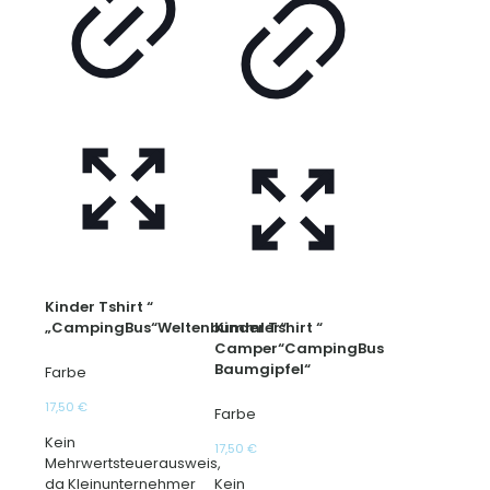
Kinder Tshirt “
„CampingBus“Weltenbummler“
Kinder Tshirt “
Camper“CampingBus
Baumgipfel“
Farbe
17,50
€
Farbe
Kein
17,50
€
Mehrwertsteuerausweis,
da Kleinunternehmer
Kein