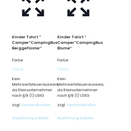
Kinder Tshirt “
Kinder Tshirt “
Camper“CampingBus
Camper“CampingBus
Berggeflüster“
Blume“
Farbe
Farbe
17,50
€
17,50
€
Kein
Kein
Mehrwertsteuerausweis,
Mehrwertsteuerausweis,
da Kleinunternehmer
da Kleinunternehmer
nach §19 (1) UStG.
nach §19 (1) UStG.
zzgl.
Versandkosten
zzgl.
Versandkosten
Dieses
Dieses
Ausführung wählen
Ausführung wählen
Produkt
Produkt
weist
weist
mehrere
mehrere