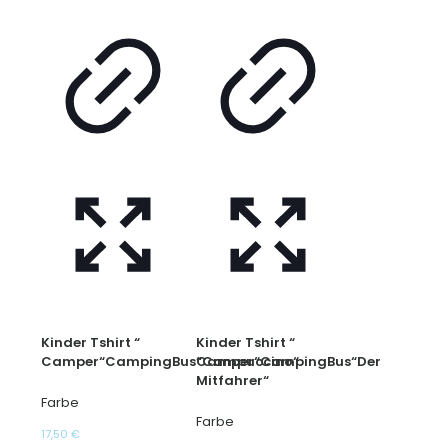
Produktseite
Produktseite
gewählt
gewählt
werden
werden
Kinder Tshirt “
Kinder Tshirt “
Camper“CampingBus“Campuccino“
Camper“CampingBus“Der
Mitfahrer“
Farbe
Farbe
17,50
€