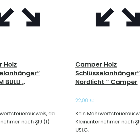
 Holz
Camper Holz
selanhänger“
Schlüsselanhänger
 BULLI „
Nordlicht “ Camper
22,00
€
wertsteuerausweis, da
Kein Mehrwertsteuerauswe
rnehmer nach §19 (1)
Kleinunternehmer nach §19
UStG.