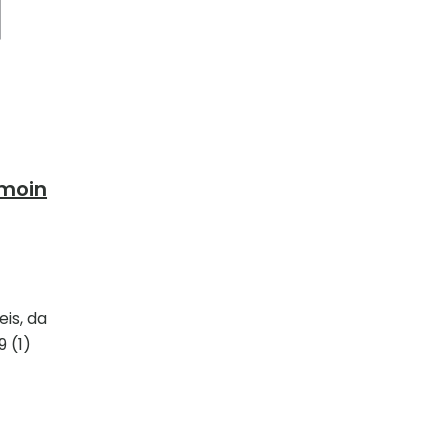
 moin
is, da
 (1)