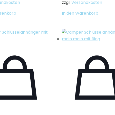
andkosten
zzgl.
Versandkosten
arenkorb
In den Warenkorb