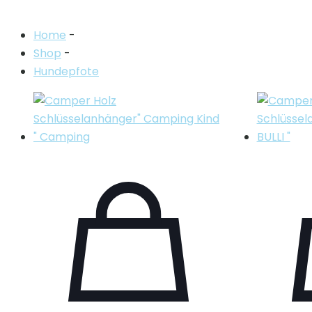
Home
-
Shop
-
Hundepfote