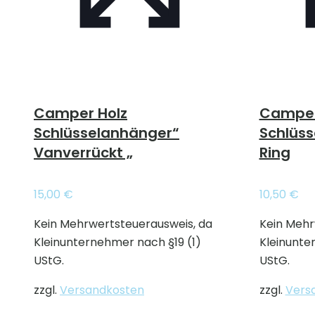
Camper Holz
Campe
Schlüsselanhänger“
Schlüss
Vanverrückt „
Ring
15,00
€
10,50
€
Kein Mehrwertsteuerausweis, da
Kein Mehr
Kleinunternehmer nach §19 (1)
Kleinunte
UStG.
UStG.
zzgl.
Versandkosten
zzgl.
Vers