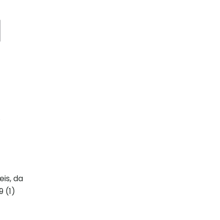
“
is, da
 (1)