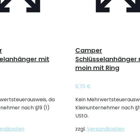
r
Camper
elanhänger mit
Schlüsselanhänger
moin mit Ring
9,70
€
wertsteuerausweis, da
Kein Mehrwertsteuerauswe
rnehmer nach §19 (1)
Kleinunternehmer nach §19
UStG.
andkosten
zzgl.
Versandkosten