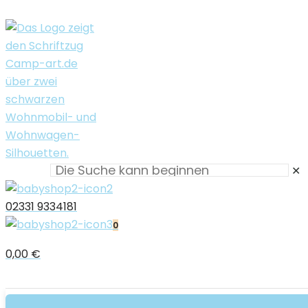
✕
02331 9334181
0
0,00 €