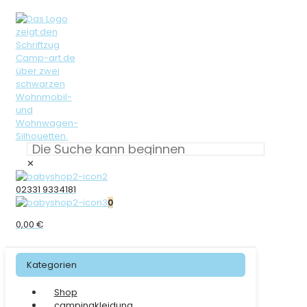
✕
02331 9334181
0
0,00 €
Kategorien
Shop
campingkleidung