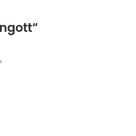
ngott“
n