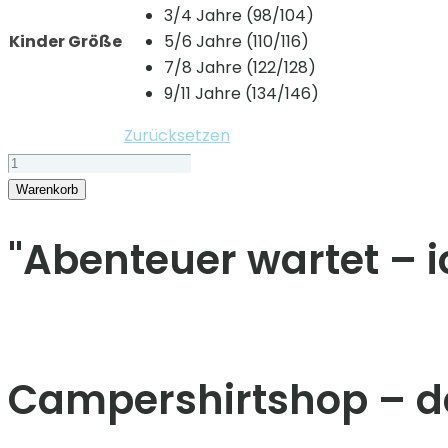
3/4 Jahre (98/104)
Kinder Größe
5/6 Jahre (110/116)
7/8 Jahre (122/128)
9/11 Jahre (134/146)
Zurücksetzen
Kinder
Tshirt
Warenkorb
"
Camper"CampingBus
"Abenteuer wartet – 
Sonnengott"
Menge
Campershirtshop – de