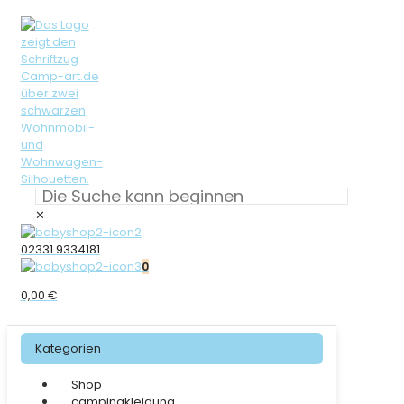
✕
02331 9334181
0
0,00 €
Kategorien
Shop
campingkleidung