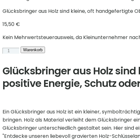
Glücksbringer aus Holz sind kleine, oft handgefertigte Ob
15,50
€
Kein Mehrwertsteuerausweis, da Kleinunternehmer nach 
Camper
Warenkorb
Schlüsselanhänger"Sven
Hedin"
Glücksbringer aus Holz sind 
Menge
positive Energie, Schutz oder
Ein Glücksbringer aus Holz ist ein kleiner, symbolträchti
bringen. Holz als Material verleiht dem Glücksbringer e
Glücksbringer unterschiedlich gestaltet sein. Hier sind ei
"Entdecke unseren liebevoll gravierten Holz-Schlüssela