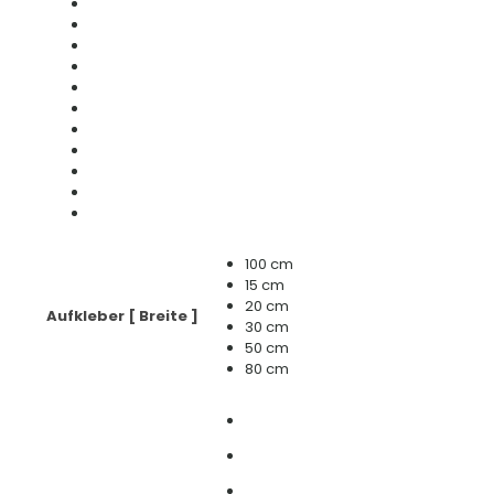
100 cm
15 cm
20 cm
Aufkleber [ Breite ]
30 cm
50 cm
80 cm