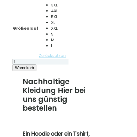
3XL
4XL
5XL
XL
Größenlauf
XXL
S
M
L
Zurücksetzen
Cooler
Hoodie
Warenkorb
"Ostsee
Camper
Nachhaltige
Bus
Kleidung Hier bei
"
Menge
uns günstig
bestellen
Ein Hoodie oder ein Tshirt,