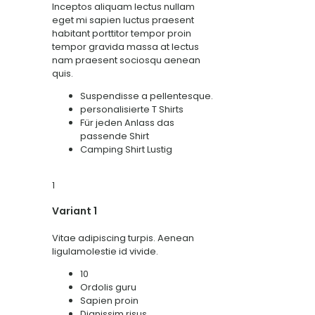
Inceptos aliquam lectus nullam
eget mi sapien luctus praesent
habitant porttitor tempor proin
tempor gravida massa at lectus
nam praesent sociosqu aenean
quis.
Suspendisse a pellentesque.
personalisierte T Shirts
Für jeden Anlass das
passende Shirt
Camping Shirt Lustig
1
Variant 1
Vitae adipiscing turpis. Aenean
ligulamolestie id vivide.
10
Ordolis guru
Sapien proin
Dignissim risus