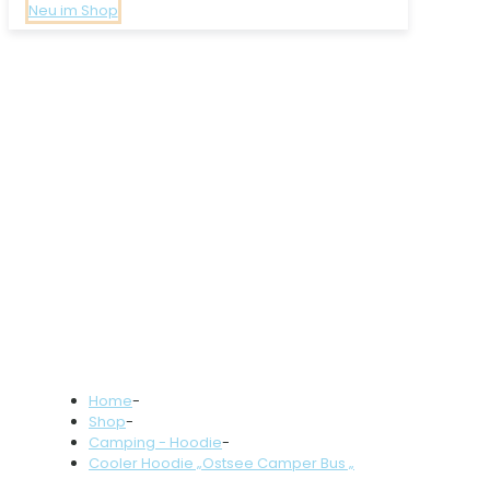
Neu im Shop
Home
-
Shop
-
Camping - Hoodie
-
Cooler Hoodie „Ostsee Camper Bus „