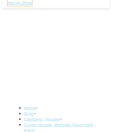
Neu im Shop
Home
-
Shop
-
Camping - Hoodie
-
Cooler Hoodie „Weniger Zeug mehr
Natur“