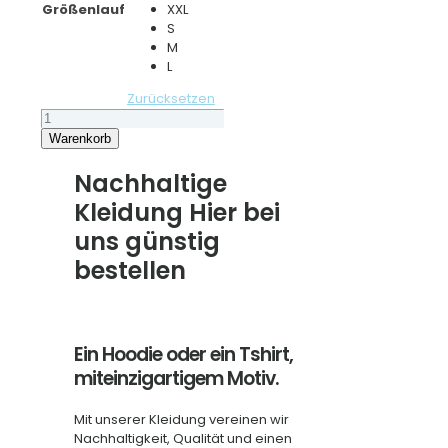
Größenlauf
XXL
S
M
L
Zurücksetzen
Cooler
Hoodie
Warenkorb
"Weniger
Zeug
Nachhaltige
mehr
Kleidung Hier bei
Natur"
Menge
uns günstig
bestellen
Ein Hoodie oder ein Tshirt,
miteinzigartigem Motiv.
Mit unserer Kleidung vereinen wir
Nachhaltigkeit, Qualität und einen