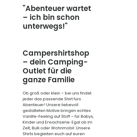
"
"Abenteuer wartet
Camper"CampingBus"Schlafmobilchen"
– ich bin schon
Menge
unterwegs!"
Campershirtshop
– dein Camping-
Outlet für die
ganze Familie
Ob groß oder klein – bei uns findet
jeder das passende Shirt fürs
Abenteuer! Unsere liebevoll
gestalteten Motive bringen echtes
Vanlife-Feeling auf Stoff – für Babys,
Kinder und Erwachsene. Egal ob im
Zelt, Bulli oder Wohnmobil: Unsere
Shirts begleiten euch auf euren