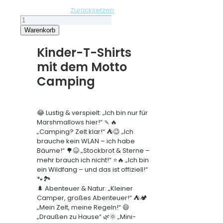
Zurücksetzen
Kinder
Tshirt
Warenkorb
"
Vanlife
Kinder-T-Shirts
"
mit dem Motto
Menge
Camping
😂 Lustig & verspielt: „Ich bin nur für
Marshmallows hier!“ 🍡🔥
„Camping? Zelt klar!“ ⛺😉 „Ich
brauche kein WLAN – ich habe
Bäume!“ 🌳😆 „Stockbrot & Sterne –
mehr brauch ich nicht!“ ⭐🔥 „Ich bin
ein Wildfang – und das ist offiziell!“
🐾🏞️
🌲 Abenteuer & Natur: „Kleiner
Camper, großes Abenteuer!“ ⛺🏕️
„Mein Zelt, meine Regeln!“ 😄
„Draußen zu Hause“ 🌿🌞 „Mini-