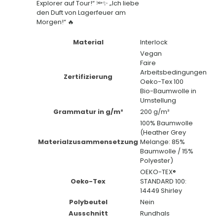
Explorer auf Tour!“ 🔦✨ „Ich liebe
den Duft von Lagerfeuer am
Morgen!“ 🔥
Material
Interlock
Vegan
Faire
Arbeitsbedingungen
Zertifizierung
Oeko-Tex 100
Bio-Baumwolle in
Umstellung
Grammatur in g/m²
200 g/m²
100% Baumwolle
(Heather Grey
Materialzusammensetzung
Melange: 85%
Baumwolle / 15%
Polyester)
OEKO-TEX®
Oeko-Tex
STANDARD 100:
14449 Shirley
Polybeutel
Nein
Ausschnitt
Rundhals