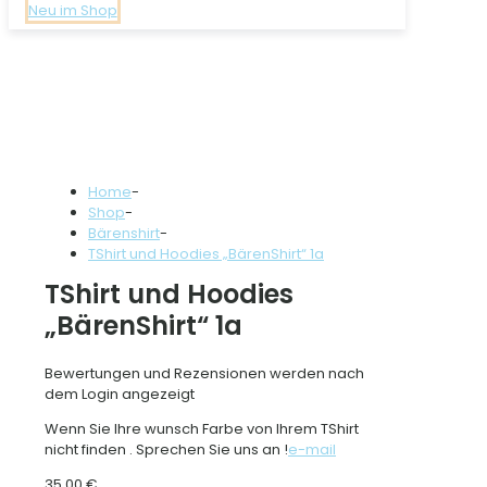
Neu im Shop
Home
-
Shop
-
Bärenshirt
-
TShirt und Hoodies „BärenShirt“ 1a
TShirt und Hoodies
„BärenShirt“ 1a
Bewertungen und Rezensionen werden nach
dem Login angezeigt
Wenn Sie Ihre wunsch Farbe von Ihrem TShirt
nicht finden . Sprechen Sie uns an !
e-mail
35,00
€