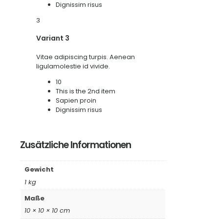
Dignissim risus
3
Variant 3
Vitae adipiscing turpis. Aenean
ligulamolestie id vivide.
10
This is the 2nd item
Sapien proin
Dignissim risus
Zusätzliche Informationen
Gewicht
1 kg
Maße
10 × 10 × 10 cm