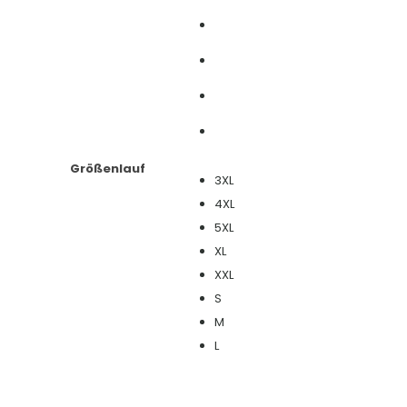
Größenlauf
3XL
4XL
5XL
XL
XXL
S
M
L