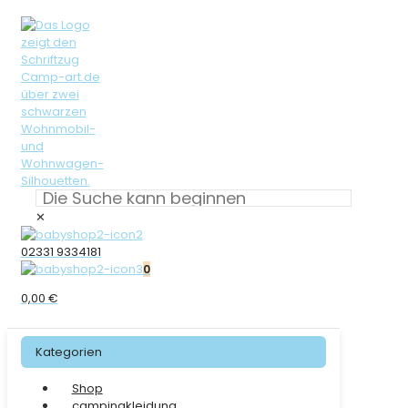
✕
02331 9334181
0
0,00 €
Kategorien
Shop
campingkleidung