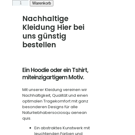
TShirt
Warenkorb
und
Hoodies
Nachhaltige
"
Kleidung Hier bei
Camping
ist
uns günstig
die
beste
bestellen
Therapie"
Menge
Ein Hoodie oder ein Tshirt,
miteinzigartigem Motiv.
Mit unserer Kleidung vereinen wir
Nachhaltigkeit, Qualität und einen
optimalen Tragekomfort mit ganz
besonderen Designs für alle
Naturliebhabersociosqu aenean
quis.
Ein abstraktes Kunstwerk mit
leuchtenden Farben und