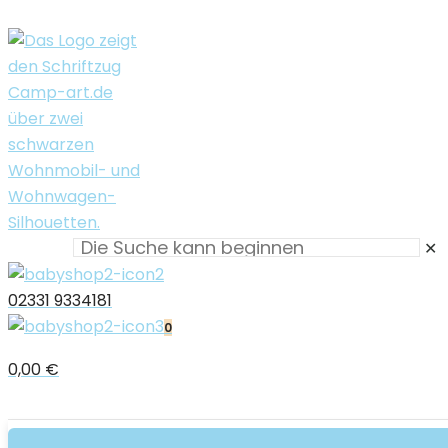
✕
02331 9334181
0
0,00 €