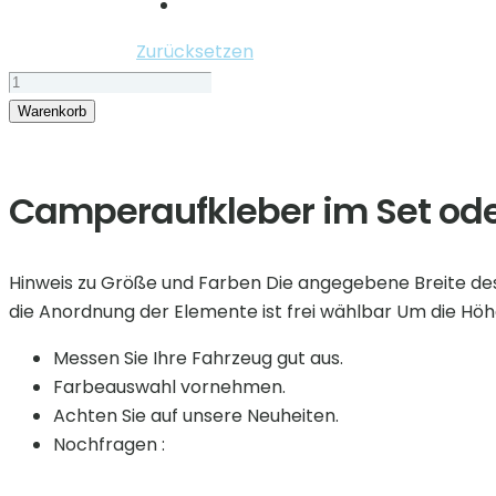
Zurücksetzen
Camping
Aufkleber
Warenkorb
*
Vanlife
Berge*
Camperaufkleber im Set od
Menge
Hinweis zu Größe und Farben Die angegebene Breite des A
die Anordnung der Elemente ist frei wählbar Um die Hö
Messen Sie Ihre Fahrzeug gut aus.
Farbeauswahl vornehmen.
Achten Sie auf unsere Neuheiten.
Nochfragen :