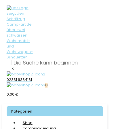
✕
02331 9334181
0
0,00 €
Kategorien
Shop
campingkleidung