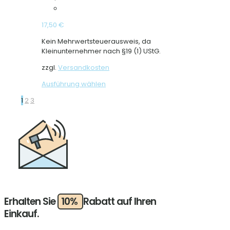
17,50
€
Kein Mehrwertsteuerausweis, da
Kleinunternehmer nach §19 (1) UStG.
zzgl.
Versandkosten
Dieses
Ausführung wählen
Produkt
1
2
3
weist
mehrere
Varianten
auf.
Die
Optionen
können
auf
der
Produktseite
Erhalten Sie
10%
Rabatt auf Ihren
gewählt
werden
Einkauf.