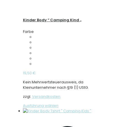
Kinder Body “ Camping Kind „
Farbe
19,50
€
Kein Mehrwertsteuerausweis, da
Kleinunternehmer nach §19 (1) UStG.
zzgl.
Versandkosten
Dieses
Ausführung wählen
Produkt
weist
mehrere
Varianten