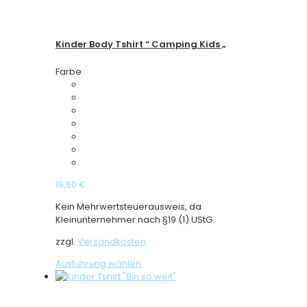
Kinder Body Tshirt “ Camping Kids „
Farbe
19,50
€
Kein Mehrwertsteuerausweis, da
Kleinunternehmer nach §19 (1) UStG.
zzgl.
Versandkosten
Dieses
Ausführung wählen
Produkt
weist
mehrere