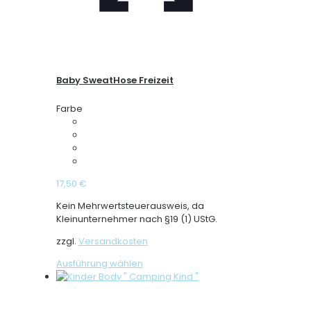
Baby SweatHose Freizeit
Farbe
17,50
€
Kein Mehrwertsteuerausweis, da
Kleinunternehmer nach §19 (1) UStG.
zzgl.
Versandkosten
Dieses
Ausführung wählen
Produkt
weist
mehrere