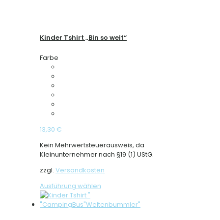
Kinder Tshirt „Bin so weit“
Farbe
13,30
€
Kein Mehrwertsteuerausweis, da
Kleinunternehmer nach §19 (1) UStG.
zzgl.
Versandkosten
Dieses
Ausführung wählen
Produkt
weist
mehrere