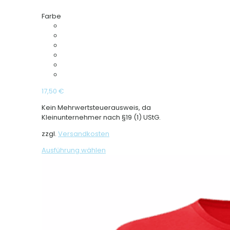
Farbe
17,50
€
Kein Mehrwertsteuerausweis, da
Kleinunternehmer nach §19 (1) UStG.
zzgl.
Versandkosten
Dieses
Ausführung wählen
Produkt
weist
mehrere
Varianten
auf.
Die
Optionen
können