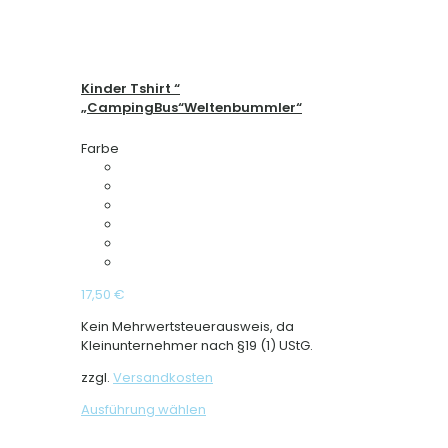
Kinder Tshirt “
„CampingBus“Weltenbummler“
Farbe
17,50
€
Kein Mehrwertsteuerausweis, da
Kleinunternehmer nach §19 (1) UStG.
zzgl.
Versandkosten
Dieses
Ausführung wählen
Produkt
weist