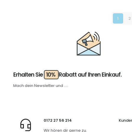
1
2
Erhalten Sie
10%
Rabatt auf Ihren Einkauf.
Mach dein Newsletter und .....
0172 27 56 214
Kunden
Wir hören dir gerne zu.