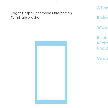
Artik
Hagen Haspe Handmade Unternemen
Bildr
Terminabsprache
Wider
Richtl
Rücke
und 
Versa