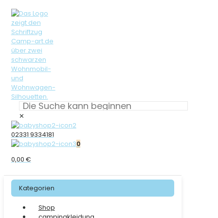
✕
02331 9334181
0
0,00 €
Kategorien
Shop
campingkleidung