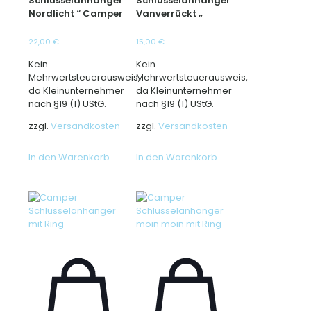
Schlüsselanhänger“
Schlüsselanhänger“
Nordlicht “ Camper
Vanverrückt „
22,00
€
15,00
€
Kein
Kein
Mehrwertsteuerausweis,
Mehrwertsteuerausweis,
da Kleinunternehmer
da Kleinunternehmer
nach §19 (1) UStG.
nach §19 (1) UStG.
zzgl.
Versandkosten
zzgl.
Versandkosten
In den Warenkorb
In den Warenkorb